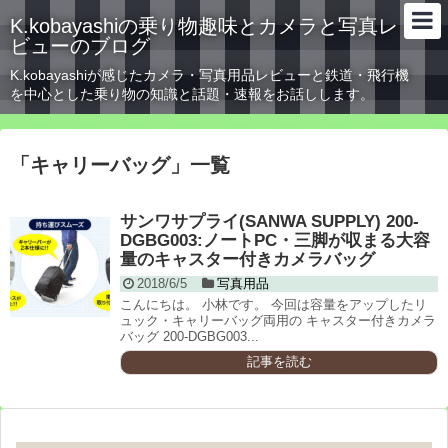
K.kobayashiの乗り物趣味とカメラと写真レ
ビューのブログ
K.kobayashiが感じたカメラ・写真用品レビューと鉄道・飛行機
を中心とした乗り物の知識と話題・速報をお話しします。
「
キャリーバッグ
」
一覧
サンワサプライ(SANWA SUPPLY) 200-
DGBG003:ノートPC・三脚が収まる大容
量のキャスター付きカメラバッグ
2018/6/5
写真用品
こんにちは。 小林です。 今回は容量をアップしたリ
ュック・キャリーバッグ両用の キャスター付きカメラ
バッグ 200-DGBG003...
記事を読む