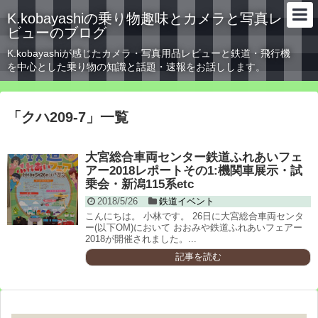
K.kobayashiの乗り物趣味とカメラと写真レ
ビューのブログ
K.kobayashiが感じたカメラ・写真用品レビューと鉄道・飛行機
を中心とした乗り物の知識と話題・速報をお話しします。
「
クハ209-7
」
一覧
大宮総合車両センター鉄道ふれあいフェ
アー2018レポートその1:機関車展示・試
乗会・新潟115系etc
2018/5/26
鉄道イベント
こんにちは。 小林です。 26日に大宮総合車両センタ
ー(以下OM)において おおみや鉄道ふれあいフェアー
2018が開催されました。...
記事を読む