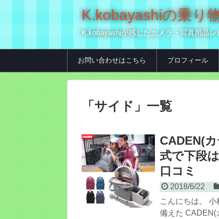
K.kobayashi
K.kobayashiが感じたカメラ・写
お問い合わせはこちら
プロフィール
「
サイド
」
一覧
CADEN(
式で下段
口コミ
2018/6/22
こんにちは。 小
備えた CADEN(