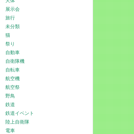
天体
展示会
旅行
未分類
猫
祭り
自動車
自衛隊機
自転車
航空機
航空祭
野鳥
鉄道
鉄道イベント
陸上自衛隊
電車