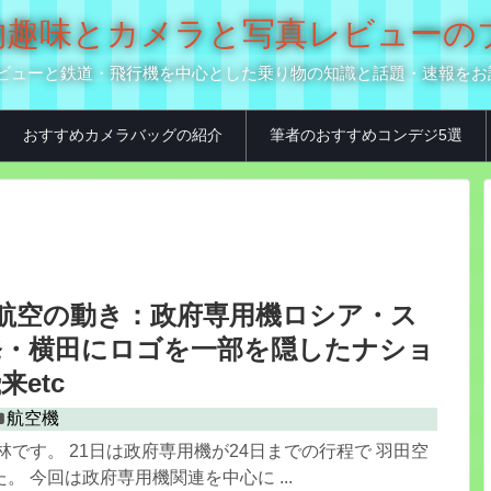
の乗り物趣味とカメラと写真レビュー
真用品レビューと鉄道・飛行機を中心とした乗り物の知識と話題・速報を
おすすめカメラバッグの紹介
筆者のおすすめコンデジ5選
.21 航空の動き：政府専用機ロシア・ス
発・横田にロゴを一部を隠したナショ
etc
航空機
林です。 21日は政府専用機が24日までの行程で 羽田空
。 今回は政府専用機関連を中心に ...