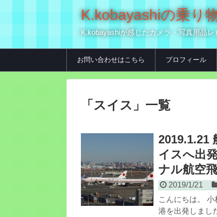
K.kobayashi
K.kobayashiが感じたカメラ・写
お問い合わせはこちら
プロフィール
「
スイス
」
一覧
2019.1
イスへ出
ナル航空飛来
2019/1/21
こんにちは。 小
港を出発しました