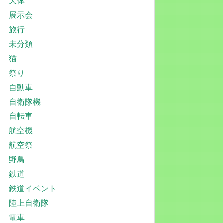
天体
展示会
旅行
未分類
猫
祭り
自動車
自衛隊機
自転車
航空機
航空祭
野鳥
鉄道
鉄道イベント
陸上自衛隊
電車