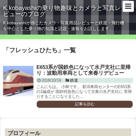
K.kobayashiの乗り物趣味とカメラと写真レ
ビューのブログ
K.kobayashiが感じたカメラ・写真用品レビューと鉄道・飛行機
を中心とした乗り物の知識と話題・速報をお話しします。
「
フレッシュひたち
」
一覧
E653系が国鉄色になって水戸支社に里帰
り：波動用車両として来春リデビュー
2018/10/19
鉄道
こんにちは。 小林です。 新潟車両センターのE653系
の1編成が 国鉄特急色になって古巣の水戸支社に 里帰
りすることになりました...
記事を読む
プロフィール