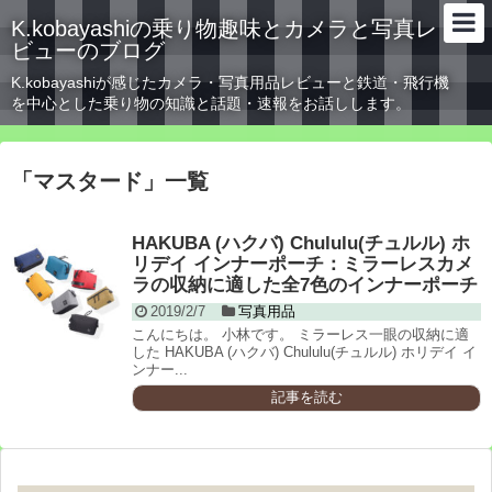
K.kobayashiの乗り物趣味とカメラと写真レ
ビューのブログ
K.kobayashiが感じたカメラ・写真用品レビューと鉄道・飛行機
を中心とした乗り物の知識と話題・速報をお話しします。
「
マスタード
」
一覧
HAKUBA (ハクバ) Chululu(チュルル) ホ
リデイ インナーポーチ：ミラーレスカメ
ラの収納に適した全7色のインナーポーチ
2019/2/7
写真用品
こんにちは。 小林です。 ミラーレス一眼の収納に適
した HAKUBA (ハクバ) Chululu(チュルル) ホリデイ イ
ンナー...
記事を読む