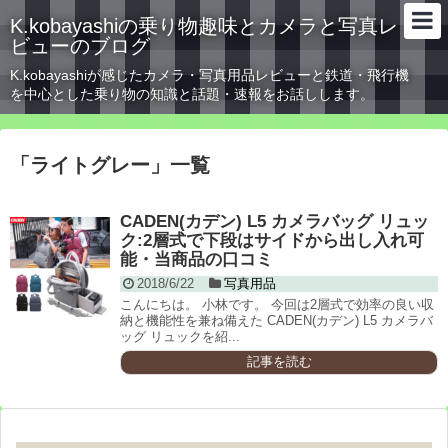
K.kobayashiの乗り物趣味とカメラと写真レ
ビューのブログ
K.kobayashiが感じたカメラ・写真用品レビューと鉄道・飛行機
を中心とした乗り物の知識と話題・速報をお話しします。
「
ライトグレー
」
一覧
CADEN(カデン) L5 カメラバッグ リュッ
ク:2層式で下段はサイドから出し入れ可
能・当商品の口コミ
2018/6/22
写真用品
こんにちは。 小林です。 今回は2層式で効率の良い収
納と機能性を兼ね備えた CADEN(カデン) L5 カメラバ
ッグ リュックを紹...
記事を読む