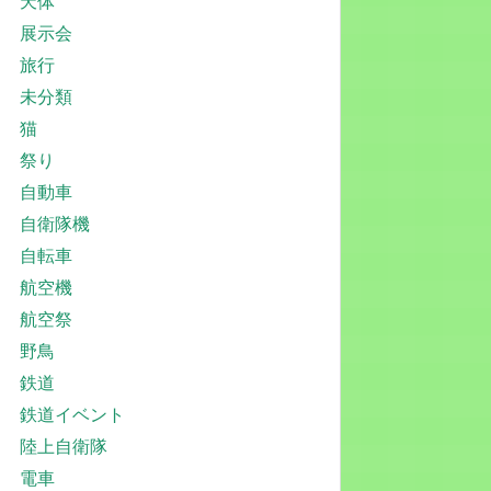
天体
展示会
旅行
未分類
猫
祭り
自動車
自衛隊機
自転車
航空機
航空祭
野鳥
鉄道
鉄道イベント
陸上自衛隊
電車