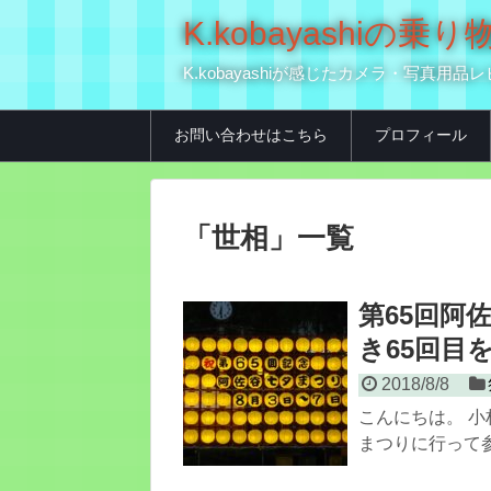
K.kobayashi
K.kobayashiが感じたカメラ・写
お問い合わせはこちら
プロフィール
「
世相
」
一覧
第65回阿
き65回目
2018/8/8
こんにちは。 小
まつりに行って参