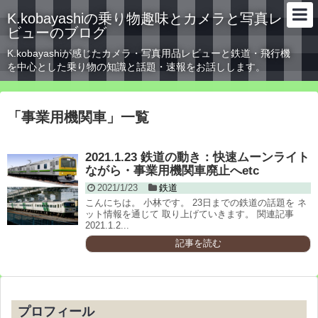
K.kobayashiの乗り物趣味とカメラと写真レ
ビューのブログ
K.kobayashiが感じたカメラ・写真用品レビューと鉄道・飛行機
を中心とした乗り物の知識と話題・速報をお話しします。
「
事業用機関車
」
一覧
2021.1.23 鉄道の動き：快速ムーンライト
ながら・事業用機関車廃止へetc
2021/1/23
鉄道
こんにちは。 小林です。 23日までの鉄道の話題を ネ
ット情報を通じて 取り上げていきます。 関連記事
2021.1.2...
記事を読む
プロフィール