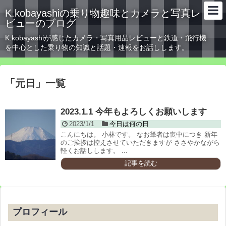
K.kobayashiの乗り物趣味とカメラと写真レ
ビューのブログ
K.kobayashiが感じたカメラ・写真用品レビューと鉄道・飛行機
を中心とした乗り物の知識と話題・速報をお話しします。
「
元日
」
一覧
2023.1.1 今年もよろしくお願いします
2023/1/1
今日は何の日
こんにちは。 小林です。 なお筆者は喪中につき 新年
のご挨拶は控えさせていただきますが ささやかながら
軽くお話しします。 ...
記事を読む
プロフィール