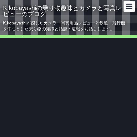
K.kobayashiの乗り物趣味とカメラと写真レ
ビューのブログ
K.kobayashiが感じたカメラ・写真用品レビューと鉄道・飛行機
を中心とした乗り物の知識と話題・速報をお話しします。