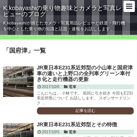
K.kobayashiの乗り物趣味とカメラと写真レ
ビューのブログ
K.kobayashiが感じたカメラ・写真用品レビューと鉄道・飛行機
を中心とした乗り物の知識と話題・速報をお話しします。
「
国府津
」
一覧
JR東日本E231系近郊型の小山車と国府津
車の違いと上野口の全列車グリーン車付
き化と走行機器の更新
2017/10/6
電車
こんにちは。 小林です。 前回に引き続き 今回もE231
系近郊形について お話しします。 スポンサードリン
ク ...
記事を読む
JR東日本E231系近郊型とその特徴
2017/10/5
電車