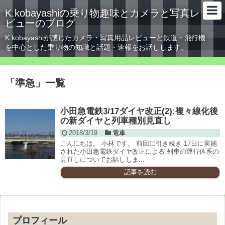
K.kobayashiの乗り物趣味とカメラと写真レ
ビューのブログ
K.kobayashiが感じたカメラ・写真用品レビューと鉄道・飛行機
を中心とした乗り物の知識と話題・速報をお話しします。
「
準急
」
一覧
小田急電鉄3/17ダイヤ改正(2):複々線化後
の新ダイヤと列車種別見直し
2018/3/19
電車
こんにちは。 小林です。 前回に引き続き 17日に実施
された小田急電鉄ダイヤ改正による 列車の運行体系の
見直しについてお話ししま...
記事を読む
プロフィール