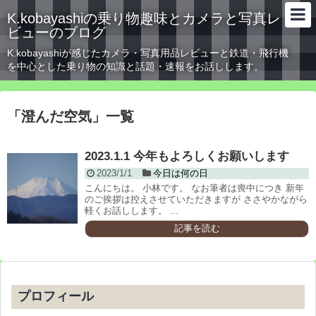
K.kobayashiの乗り物趣味とカメラと写真レ
ビューのブログ
K.kobayashiが感じたカメラ・写真用品レビューと鉄道・飛行機
を中心とした乗り物の知識と話題・速報をお話しします。
「
澄んだ空気
」
一覧
2023.1.1 今年もよろしくお願いします
2023/1/1
今日は何の日
こんにちは。 小林です。 なお筆者は喪中につき 新年
のご挨拶は控えさせていただきますが ささやかながら
軽くお話しします。 ...
記事を読む
プロフィール