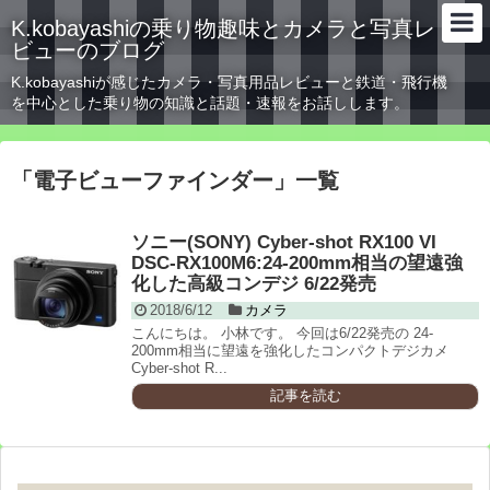
K.kobayashiの乗り物趣味とカメラと写真レ
ビューのブログ
K.kobayashiが感じたカメラ・写真用品レビューと鉄道・飛行機
を中心とした乗り物の知識と話題・速報をお話しします。
「
電子ビューファインダー
」
一覧
ソニー(SONY) Cyber-shot RX100 VI
DSC-RX100M6:24-200mm相当の望遠強
化した高級コンデジ 6/22発売
2018/6/12
カメラ
こんにちは。 小林です。 今回は6/22発売の 24-
200mm相当に望遠を強化したコンパクトデジカメ
Cyber-shot R...
記事を読む