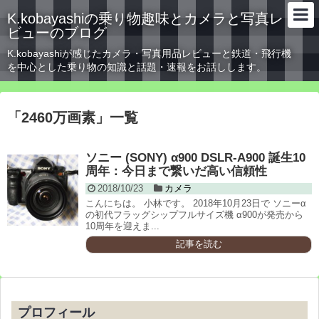
K.kobayashiの乗り物趣味とカメラと写真レ
ビューのブログ
K.kobayashiが感じたカメラ・写真用品レビューと鉄道・飛行機
を中心とした乗り物の知識と話題・速報をお話しします。
「
2460万画素
」
一覧
ソニー (SONY) α900 DSLR-A900 誕生10
周年：今日まで繋いだ高い信頼性
2018/10/23
カメラ
こんにちは。 小林です。 2018年10月23日で ソニーα
の初代フラッグシップフルサイズ機 α900が発売から
10周年を迎えま...
記事を読む
プロフィール