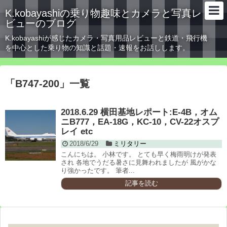
K.kobayashiの乗り物趣味とカメラと写真レ
ビューのブログ
K.kobayashiが感じたカメラ・写真用品レビューと鉄道・飛行機
を中心とした乗り物の知識と話題・速報をお話しします。
「
B747-200
」
一覧
2018.6.29 横田基地レポート:E-4B，オム
ニB777，EA-18G，KC-10，CV-22オスプ
レイ etc
2018/6/29
ミリタリー
こんにちは。 小林です。 とても早く梅雨明けが発表
され 各地でうだる暑さに見舞われましたが 風がかな
り強かったです。 筆者...
記事を読む