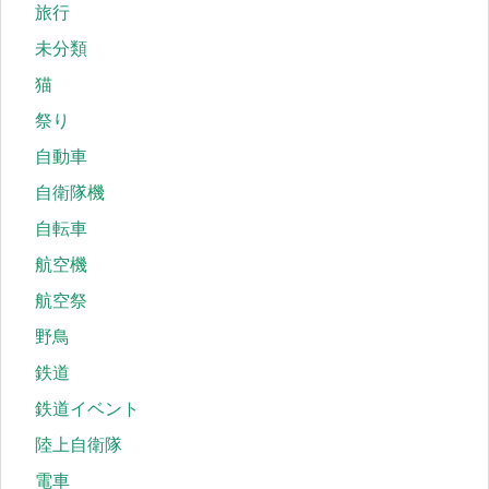
旅行
未分類
猫
祭り
自動車
自衛隊機
自転車
航空機
航空祭
野鳥
鉄道
鉄道イベント
陸上自衛隊
電車