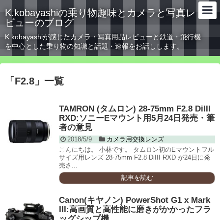
K.kobayashiの乗り物趣味とカメラと写真レ
ビューのブログ
K.kobayashiが感じたカメラ・写真用品レビューと鉄道・飛行機
を中心とした乗り物の知識と話題・速報をお話しします。
「
F2.8
」
一覧
TAMRON (タムロン) 28-75mm F2.8 DiIII
RXD:ソニーEマウント用5月24日発売・筆
者の意見
2018/5/9
カメラ用交換レンズ
こんにちは。 小林です。 タムロン初のEマウントフル
サイズ用レンズ 28-75mm F2.8 DiIII RXD が24日に発
売さ...
記事を読む
Canon(キヤノン) PowerShot G1 x Mark
III:高画質と高性能に磨きがかかったフラ
ッグシップ機