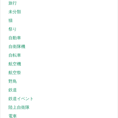
旅行
未分類
猫
祭り
自動車
自衛隊機
自転車
航空機
航空祭
野鳥
鉄道
鉄道イベント
陸上自衛隊
電車