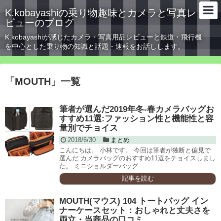
K.kobayashiの乗り物趣味とカメラと写真レ
ビューのブログ
K.kobayashiが感じたカメラ・写真用品レビューと鉄道・飛行機
を中心とした乗り物の知識と話題・速報をお話しします。
「
MOUTH
」
一覧
筆者が選んだ2019年冬-春カメラバッグお
すすめ11選:ファッション性と機能性と容
量別でチョイス
2018/6/30
まとめ
こんにちは。 小林です。 今回は筆者が独断と偏見で
選んだ カメラバッグのおすすめ11選をチョイスしまし
た。 ミニショルダーバッグ...
記事を読む
MOUTH(マウス) 104 トートバッグ イン
ナーケースセット：おしゃれと丈夫さを
両立・当商品の口コミ