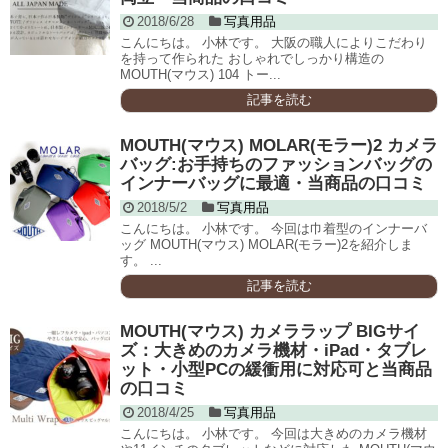
2018/6/28
写真用品
こんにちは。 小林です。 大阪の職人によりこだわり
を持って作られた おしゃれでしっかり構造の
MOUTH(マウス) 104 トー...
記事を読む
MOUTH(マウス) MOLAR(モラー)2 カメラ
バッグ:お手持ちのファッションバッグの
インナーバッグに最適・当商品の口コミ
2018/5/2
写真用品
こんにちは。 小林です。 今回は巾着型のインナーバ
ッグ MOUTH(マウス) MOLAR(モラー)2を紹介しま
す。 ...
記事を読む
MOUTH(マウス) カメララップ BIGサイ
ズ：大きめのカメラ機材・iPad・タブレ
ット・小型PCの緩衝用に対応可と当商品
の口コミ
2018/4/25
写真用品
こんにちは。 小林です。 今回は大きめのカメラ機材