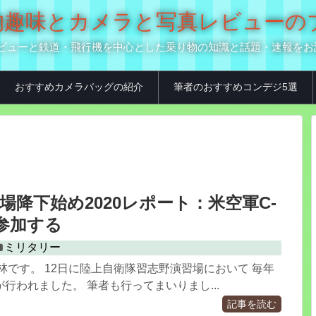
の乗り物趣味とカメラと写真レビュー
真用品レビューと鉄道・飛行機を中心とした乗り物の知識と話題・速報を
おすすめカメラバッグの紹介
筆者のおすすめコンデジ5選
場降下始め2020レポート：米空軍C-
0も参加する
ミリタリー
林です。 12日に陸上自衛隊習志野演習場において 毎年
行われました。 筆者も行ってまいりまし...
記事を読む