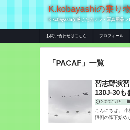
K.kobayashi
K.kobayashiが感じたカメラ・写
お問い合わせはこちら
プロフィール
「
PACAF
」
一覧
習志野演習
130J-3
2020/1/15
こんにちは。 小
恒例の降下始めが