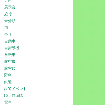
天体
展示会
旅行
未分類
猫
祭り
自動車
自衛隊機
自転車
航空機
航空祭
野鳥
鉄道
鉄道イベント
陸上自衛隊
電車