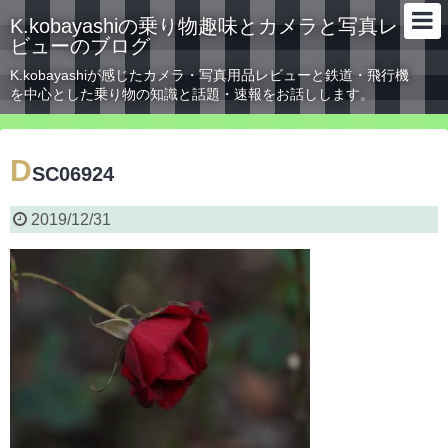
K.kobayashiの乗り物趣味とカメラと写真レ
ビューのブログ
K.kobayashiが感じたカメラ・写真用品レビューと鉄道・飛行機
を中心とした乗り物の知識と話題・速報をお話しします。
D
SC06924
2019/12/31