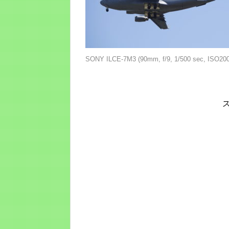
SONY ILCE-7M3 (90mm, f/9, 1/500 sec, ISO200