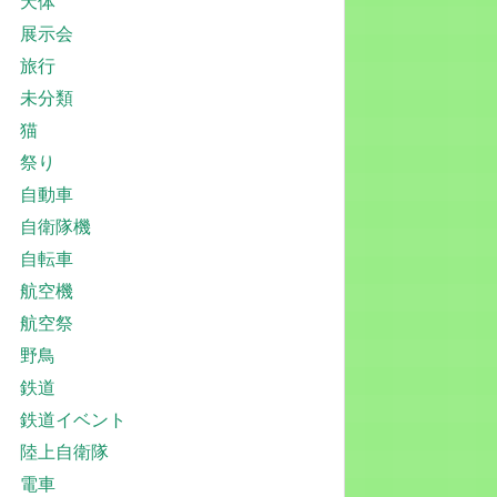
天体
展示会
旅行
未分類
猫
祭り
自動車
自衛隊機
自転車
航空機
航空祭
野鳥
鉄道
鉄道イベント
陸上自衛隊
電車