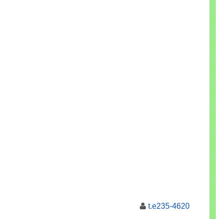
t.e235-4620