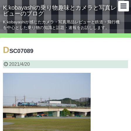
K.kobayashiの乗り物趣味とカメラと写真レ
ビューのブログ
K.kobayashiが感じたカメラ・写真用品レビューと鉄道・飛行機
を中心とした乗り物の知識と話題・速報をお話しします。
D
SC07089
2021/4/20