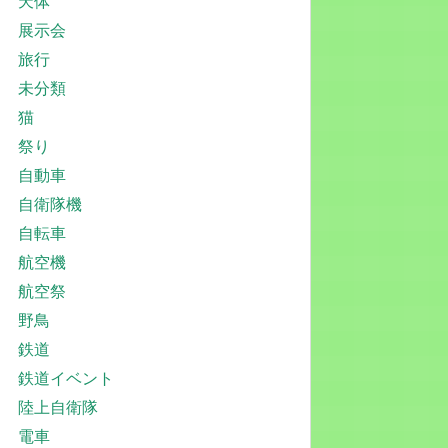
天体
展示会
旅行
未分類
猫
祭り
自動車
自衛隊機
自転車
航空機
航空祭
野鳥
鉄道
鉄道イベント
陸上自衛隊
電車