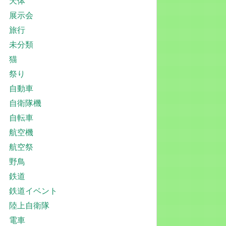
天体
展示会
旅行
未分類
猫
祭り
自動車
自衛隊機
自転車
航空機
航空祭
野鳥
鉄道
鉄道イベント
陸上自衛隊
電車