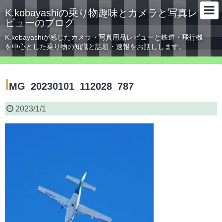
K.kobayashiの乗り物趣味とカメラと写真レ
ビューのブログ
K.kobayashiが感じたカメラ・写真用品レビューと鉄道・飛行機
を中心とした乗り物の知識と話題・速報をお話しします。
I
MG_20230101_112028_787
2023/1/1