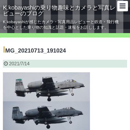
K.kobayashiの乗り物趣味とカメラと写真レ
ビューのブログ
K.kobayashiが感じたカメラ・写真用品レビューと鉄道・飛行機
を中心とした乗り物の知識と話題・速報をお話しします。
I
MG_20210713_191024
2021/7/14