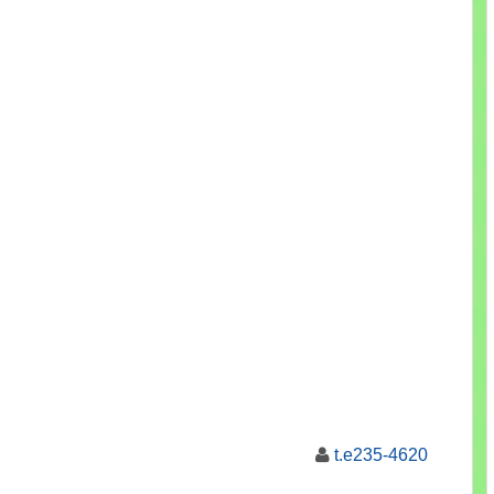
t.e235-4620