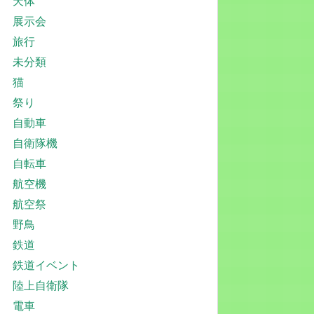
天体
展示会
旅行
未分類
猫
祭り
自動車
自衛隊機
自転車
航空機
航空祭
野鳥
鉄道
鉄道イベント
陸上自衛隊
電車