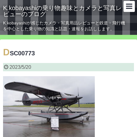
K.kobayashiの乗り物趣味とカメラと写真レ
ビューのブログ
K.kobayashiが感じたカメラ・写真用品レビューと鉄道・飛行機
を中心とした乗り物の知識と話題・速報をお話しします。
D
SC00773
2023/5/20