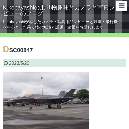
K.kobayashiの乗り物趣味とカメラと写真レ
ビューのブログ
K.kobayashiが感じたカメラ・写真用品レビューと鉄道・飛行機
を中心とした乗り物の知識と話題・速報をお話しします。
D
SC00847
2023/5/20