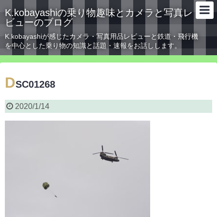
K.kobayashiの乗り物趣味とカメラと写真レ
ビューのブログ
K.kobayashiが感じたカメラ・写真用品レビューと鉄道・飛行機
を中心とした乗り物の知識と話題・速報をお話しします。
D
SC01268
2020/1/14