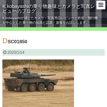
K.kobayashiの乗り物趣味とカメラと写真レ
ビューのブログ
K.kobayashiが感じたカメラ・写真用品レビューと鉄道・飛行機
を中心とした乗り物の知識と話題・速報をお話しします。
D
SC01850
2020/1/14