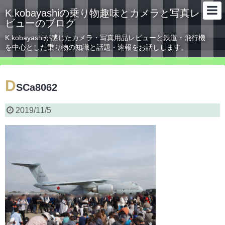
K.kobayashiの乗り物趣味とカメラと写真レ
ビューのブログ
K.kobayashiが感じたカメラ・写真用品レビューと鉄道・飛行機
を中心とした乗り物の知識と話題・速報をお話しします。
D
SCa8062
2019/11/5