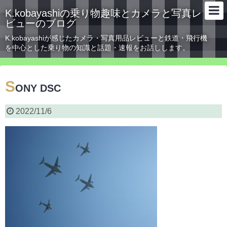
K.kobayashiの乗り物趣味とカメラと写真レ
ビューのブログ
K.kobayashiが感じたカメラ・写真用品レビューと鉄道・飛行機
を中心とした乗り物の知識と話題・速報をお話しします。
S
ONY DSC
2022/11/6