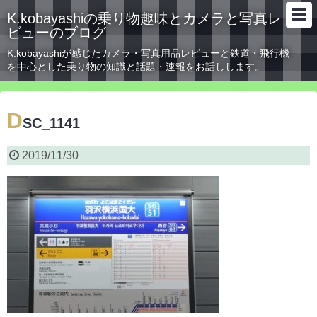
K.kobayashiの乗り物趣味とカメラと写真レ
ビューのブログ
K.kobayashiが感じたカメラ・写真用品レビューと鉄道・飛行機
を中心とした乗り物の知識と話題・速報をお話しします。
D
SC_1141
2019/11/30