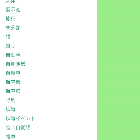
天体
展示会
旅行
未分類
猫
祭り
自動車
自衛隊機
自転車
航空機
航空祭
野鳥
鉄道
鉄道イベント
陸上自衛隊
電車