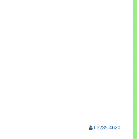
t.e235-4620