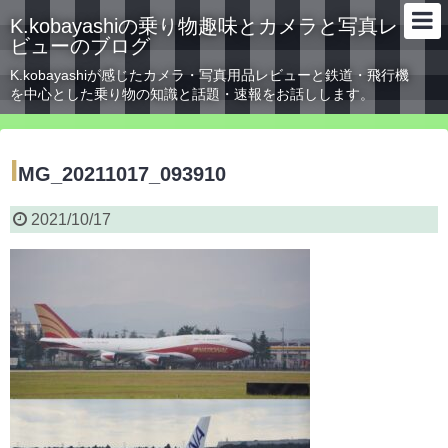
K.kobayashiの乗り物趣味とカメラと写真レ
ビューのブログ
K.kobayashiが感じたカメラ・写真用品レビューと鉄道・飛行機
を中心とした乗り物の知識と話題・速報をお話しします。
I
MG_20211017_093910
2021/10/17