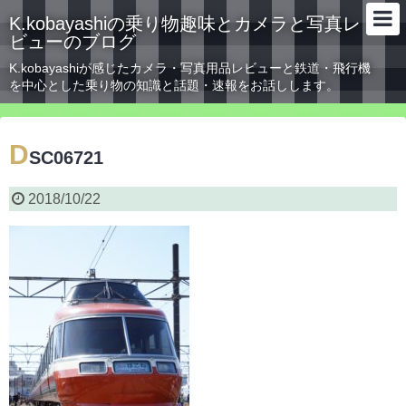
K.kobayashiの乗り物趣味とカメラと写真レ
ビューのブログ
K.kobayashiが感じたカメラ・写真用品レビューと鉄道・飛行機
を中心とした乗り物の知識と話題・速報をお話しします。
D
SC06721
2018/10/22