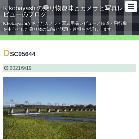
K.kobayashiの乗り物趣味とカメラと写真レ
ビューのブログ
K.kobayashiが感じたカメラ・写真用品レビューと鉄道・飛行機
を中心とした乗り物の知識と話題・速報をお話しします。
D
SC05644
2021/9/19