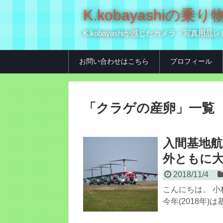
K.kobayashi
K.kobayashiが感じたカメラ・写
お問い合わせはこちら
プロフィール
「
クラゲの産卵
」
一覧
入間基地航
外ともに
2018/11/4
こんにちは。 小
今年(2018年)