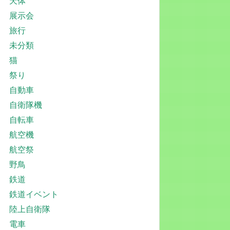
天体
展示会
旅行
未分類
猫
祭り
自動車
自衛隊機
自転車
航空機
航空祭
野鳥
鉄道
鉄道イベント
陸上自衛隊
電車