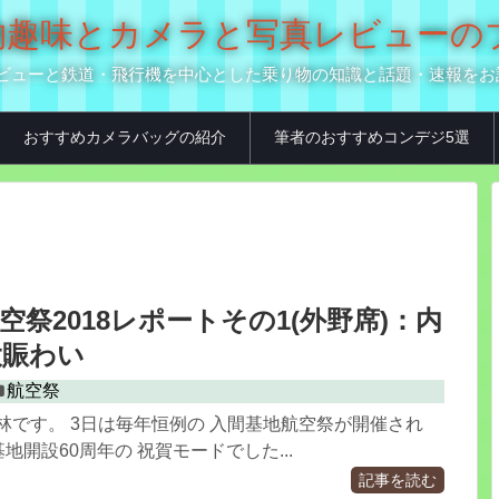
の乗り物趣味とカメラと写真レビュー
真用品レビューと鉄道・飛行機を中心とした乗り物の知識と話題・速報を
おすすめカメラバッグの紹介
筆者のおすすめコンデジ5選
空祭2018レポートその1(外野席)：内
大賑わい
航空祭
林です。 3日は毎年恒例の 入間基地航空祭が開催され
は基地開設60周年の 祝賀モードでした...
記事を読む