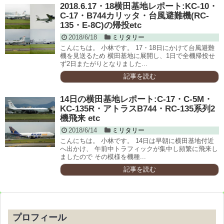
2018.6.17・18横田基地レポート:KC-10・
C-17・B744カリッタ・台風避難機(RC-
135・E-8C)の帰投etc
2018/6/18
ミリタリー
こんにちは。 小林です。 17・18日にかけて台風避難
機を見送るため 横田基地に展開し、1日で全機帰投せ
ず2日またがりとなりました...
記事を読む
14日の横田基地レポート:C-17・C-5M・
KC-135R・アトラスB744・RC-135系列2
機飛来 etc
2018/6/14
ミリタリー
こんにちは。 小林です。 14日は早朝に横田基地付近
へ出かけ、 午前中トラフィックが集中し頻繁に飛来し
ましたので その模様を機種...
記事を読む
プロフィール