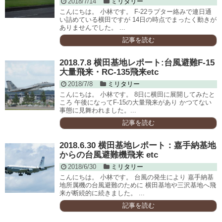
2018/7/14
ミリタリー
こんにちは。 小林です。 F-22ラプター絡みで連日通
い詰めている横田ですが 14日の時点でまったく動きが
ありませんでした。 ...
記事を読む
2018.7.8 横田基地レポート:台風避難F-15
大量飛来・RC-135飛来etc
2018/7/8
ミリタリー
こんにちは。 小林です。 8日に横田に展開してみたと
ころ 午後になってF-15の大量飛来があり かつてない
事態に見舞われました。...
記事を読む
2018.6.30 横田基地レポート：嘉手納基地
からの台風避難機飛来 etc
2018/6/30
ミリタリー
こんにちは。 小林です。 台風の発生により 嘉手納基
地所属機の台風避難のために 横田基地や三沢基地へ飛
来が断続的に続きました。 ...
記事を読む