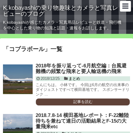
K.kobayashiの乗り物趣味とカメラと写真レ
ビューのブログ
K.kobayashiが感じたカメラ・写真用品レビューと鉄道・飛行機
を中心とした乗り物の知識と話題・速報をお話しします。
「
コブラボール
」
一覧
2018年を振り返って-6月航空編：台風避
難機の頻繁な飛来と要人輸送機の飛来
2018/12/25
まとめ
こんにちは。 小林です。 今回は6月の航空の出来事の
ダイジェストですべて横田基地です。 スポンサードリ
ンク ...
記事を読む
2018.7.8-14 横田基地レポート：F-22離陸
待ちを兼ねて連日の活動結果とF-15の大
量飛来etc