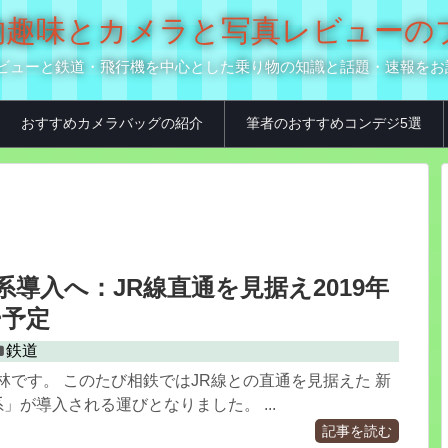
の乗り物趣味とカメラと写真レビュー
真用品レビューと鉄道・飛行機を中心とした乗り物の知識と話題・速報を
おすすめカメラバッグの紹介
筆者のおすすめコンデジ5選
0系導入へ：JR線直通を見据え2019年
ー予定
鉄道
林です。 このたび相鉄ではJR線との直通を見据えた 新
系」が導入される運びとなりました。 ...
記事を読む