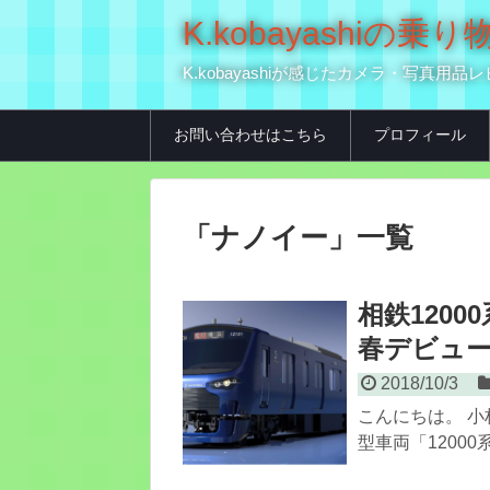
K.kobayashi
K.kobayashiが感じたカメラ・写
お問い合わせはこちら
プロフィール
「
ナノイー
」
一覧
相鉄1200
春デビュ
2018/10/3
こんにちは。 小
型車両「12000