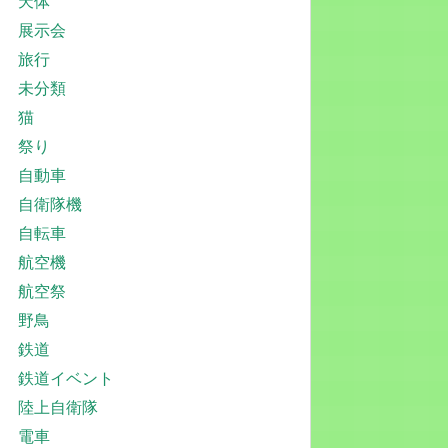
天体
展示会
旅行
未分類
猫
祭り
自動車
自衛隊機
自転車
航空機
航空祭
野鳥
鉄道
鉄道イベント
陸上自衛隊
電車