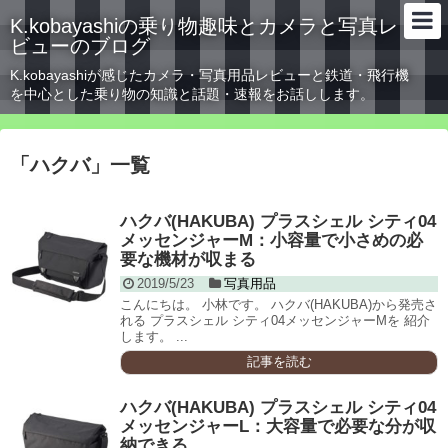
K.kobayashiの乗り物趣味とカメラと写真レ
ビューのブログ
K.kobayashiが感じたカメラ・写真用品レビューと鉄道・飛行機
を中心とした乗り物の知識と話題・速報をお話しします。
「
ハクバ
」
一覧
ハクバ(HAKUBA) プラスシェル シティ04
メッセンジャーM：小容量で小さめの必
要な機材が収まる
2019/5/23
写真用品
こんにちは。 小林です。 ハクバ(HAKUBA)から発売さ
れる プラスシェル シティ04メッセンジャーMを 紹介
します。 ...
記事を読む
ハクバ(HAKUBA) プラスシェル シティ04
メッセンジャーL：大容量で必要な分が収
納できる