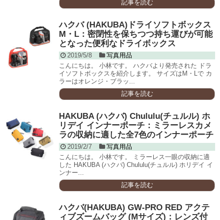
記事を読む
ハクバ (HAKUBA)ドライソフトボックス
M・L：密閉性を保ちつつ持ち運びが可能
となった便利なドライボックス
2019/5/8
写真用品
こんにちは。 小林です。 ハクバより発売された ドラ
イソフトボックスを紹介します。 サイズはM・Lで カ
ラーはオレンジ・ブラッ...
記事を読む
HAKUBA (ハクバ) Chululu(チュルル) ホ
リデイ インナーポーチ：ミラーレスカメ
ラの収納に適した全7色のインナーポーチ
2019/2/7
写真用品
こんにちは。 小林です。 ミラーレス一眼の収納に適
した HAKUBA (ハクバ) Chululu(チュルル) ホリデイ イ
ンナー...
記事を読む
ハクバ(HAKUBA) GW-PRO RED アクテ
ィブズームバッグ (Mサイズ)：レンズ付