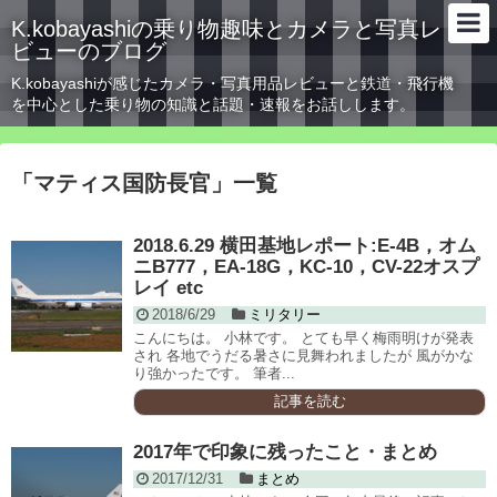
K.kobayashiの乗り物趣味とカメラと写真レ
ビューのブログ
K.kobayashiが感じたカメラ・写真用品レビューと鉄道・飛行機
を中心とした乗り物の知識と話題・速報をお話しします。
「
マティス国防長官
」
一覧
2018.6.29 横田基地レポート:E-4B，オム
ニB777，EA-18G，KC-10，CV-22オスプ
レイ etc
2018/6/29
ミリタリー
こんにちは。 小林です。 とても早く梅雨明けが発表
され 各地でうだる暑さに見舞われましたが 風がかな
り強かったです。 筆者...
記事を読む
2017年で印象に残ったこと・まとめ
2017/12/31
まとめ