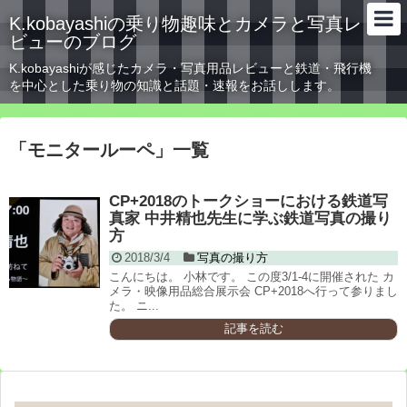
K.kobayashiの乗り物趣味とカメラと写真レ
ビューのブログ
K.kobayashiが感じたカメラ・写真用品レビューと鉄道・飛行機
を中心とした乗り物の知識と話題・速報をお話しします。
「
モニタールーペ
」
一覧
CP+2018のトークショーにおける鉄道写
真家 中井精也先生に学ぶ鉄道写真の撮り
方
2018/3/4
写真の撮り方
こんにちは。 小林です。 この度3/1-4に開催された カ
メラ・映像用品総合展示会 CP+2018へ行って参りまし
た。 ニ...
記事を読む