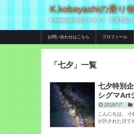
K.kobayashi
K.kobayashiが感じたカメラ・写
お問い合わせはこちら
プロフィール
「
七夕
」
一覧
七夕特別企
シグマAr
2018/7/7
こんにちは。 小
が許された日でも