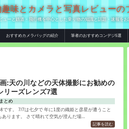
の乗り物趣味とカメラと写真レビュー
真用品レビューと鉄道・飛行機を中心とした乗り物の知識と話題・速報を
おすすめカメラバッグの紹介
筆者のおすすめコンデジ5選
画:天の川などの天体撮影にお勧めの
tシリーズレンズ7選
まとめ
林です。 7/7は七夕で 年に1度の織姫と彦星が遭うこと
あります。 さて晴れて空気が澄んだ場...
記事を読む