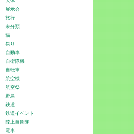
天体
展示会
旅行
未分類
猫
祭り
自動車
自衛隊機
自転車
航空機
航空祭
野鳥
鉄道
鉄道イベント
陸上自衛隊
電車