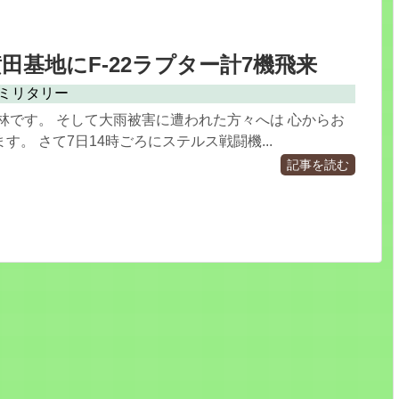
.7 横田基地にF-22ラプター計7機飛来
ミリタリー
林です。 そして大雨被害に遭われた方々へは 心からお
す。 さて7日14時ごろにステルス戦闘機...
記事を読む