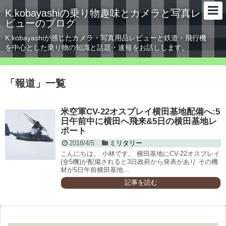
K.kobayashiの乗り物趣味とカメラと写真レ
ビューのブログ
K.kobayashiが感じたカメラ・写真用品レビューと鉄道・飛行機
を中心とした乗り物の知識と話題・速報をお話しします。
「
報道
」
一覧
米空軍CV-22オスプレイ横田基地配備へ:5
日午前中に横田へ飛来&5日の横田基地レ
ポート
2018/4/5
ミリタリー
こんにちは。 小林です。 横田基地にCV-22オスプレイ
(全5機)が配備されると3日政府から発表があり その機
材が5日午前横田基地...
記事を読む