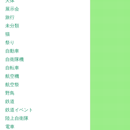
天体
展示会
旅行
未分類
猫
祭り
自動車
自衛隊機
自転車
航空機
航空祭
野鳥
鉄道
鉄道イベント
陸上自衛隊
電車