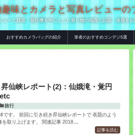
の乗り物趣味とカメラと写真レビュー
真用品レビューと鉄道・飛行機を中心とした乗り物の知識と話題・速報を
おすすめカメラバッグの紹介
筆者のおすすめコンデジ5選
1.20 昇仙峡レポート(2)：仙娥滝・覚円
tc
旅行
林です。 前回に引き続き昇仙峡レポートで 表題のよう
取り上げます。 関連記事 2018....
記事を読む