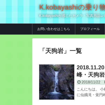
K.kobayashi
K.kobayashiが感じたカメラ・写
お問い合わせはこちら
プロフィール
「
天狗岩
」
一覧
2018.1
峰・天狗岩e
2018/11/22
こんにちは。 小
に仙娥滝・覚円峰を