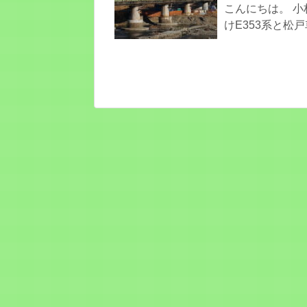
こんにちは。 小
けE353系と松戸