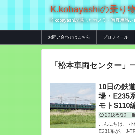
K.kobayashi
K.kobayashiが感じたカメラ・写
お問い合わせはこちら
プロフィール
「
松本車両センター
」
10日の鉄道
場・E235
モトS11
2018/5/10
こんにちは。 小
E231系が、 J-