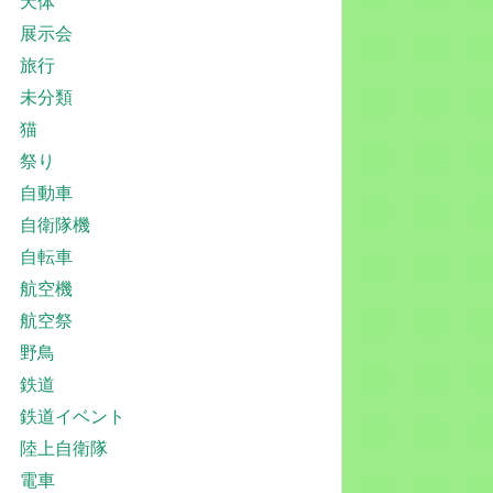
天体
展示会
旅行
未分類
猫
祭り
自動車
自衛隊機
自転車
航空機
航空祭
野鳥
鉄道
鉄道イベント
陸上自衛隊
電車