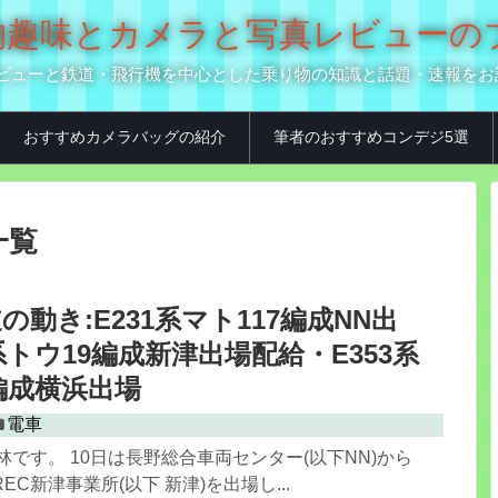
の乗り物趣味とカメラと写真レビュー
真用品レビューと鉄道・飛行機を中心とした乗り物の知識と話題・速報を
おすすめカメラバッグの紹介
筆者のおすすめコンデジ5選
一覧
の動き:E231系マト117編成NN出
系トウ19編成新津出場配給・E353系
0編成横浜出場
電車
林です。 10日は長野総合車両センター(以下NN)から
TREC新津事業所(以下 新津)を出場し...