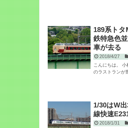
189系ト
鉄特急色並
車が去る
2018/4/27
こんにちは。 小
のラストランが豊
1/30はW
線快速E2
2018/1/31