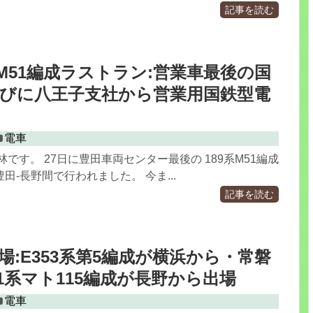
記事を読む
タM51編成ラストラン:営業車最後の国
びに八王子支社から営業用国鉄型電
電車
林です。 27日に豊田車両センター最後の 189系M51編成
田-長野間で行われました。 今ま...
記事を読む
出場:E353系第5編成が横浜から・常磐
31系マト115編成が長野から出場
電車